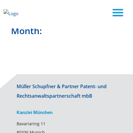
Start
labor2
Articles by:
Month:
Müller Schupfner & Partner Patent- und
Rechtsanwaltspartnerschaft mbB
Kanzlei München
Bavariaring 11
80336 Munich