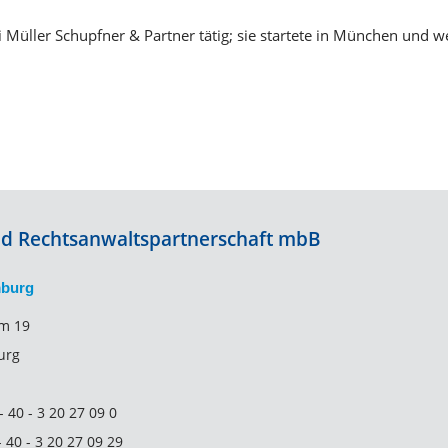
ei Müller Schupfner & Partner tätig; sie startete in München und
und Rechtsanwaltspartnerschaft mbB
mburg
m 19
urg
- 40 - 3 20 27 09 0
- 40 - 3 20 27 09 29