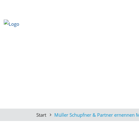
Start
Müller Schupfner & Partner ernennen M