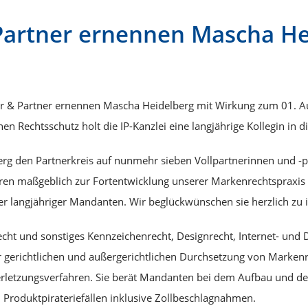
Kategorien
Partner ernennen Mascha He
r & Partner ernennen Mascha Heidelberg mit Wirkung zum 01. Au
 Rechtsschutz holt die IP-Kanzlei eine langjährige Kollegin in di
erg den Partnerkreis auf nunmehr sieben Vollpartnerinnen und -pa
hren maßgeblich zur Fortentwicklung unserer Markenrechtspraxi
r langjähriger Mandanten. Wir beglückwünschen sie herzlich zu ih
recht und sonstiges Kennzeichenrecht, Designrecht, Internet- un
der gerichtlichen und außergerichtlichen Durchsetzung von Marke
erletzungsverfahren. Sie berät Mandanten bei dem Aufbau und de
Produktpirateriefällen inklusive Zollbeschlagnahmen.