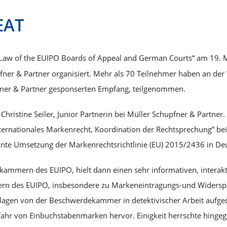
Kategorien
EAT
aw of the EUIPO Boards of Appeal and German Courts“ am 19. 
ner & Partner organisiert. Mehr als 70 Teilnehmer haben an der 
fner & Partner gesponserten Empfang, teilgenommen.
ristine Seiler, Junior Partnerin bei Müller Schupfner & Partner
 Internationales Markenrecht, Koordination der Rechtsprechung”
ante Umsetzung der Markenrechtsrichtlinie (EU) 2015/2436 in De
kammern des EUIPO, hielt dann einen sehr informativen, interak
n des EUIPO, insbesondere zu Markeneintragungs-und Widerspr
rlagen von der Beschwerdekammer in detektivischer Arbeit aufg
fahr von Einbuchstabenmarken hervor. Einigkeit herrschte hinge